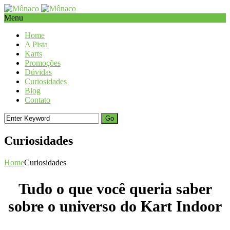
Menu
Home
A Pista
Karts
Promoções
Dúvidas
Curiosidades
Blog
Contato
Curiosidades
Home
Curiosidades
Tudo o que você queria saber
sobre o universo do Kart Indoor