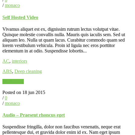
/
monaco
Self Hosted Video
Vivamus aliquet est ex, dignissim rutrum lectus volutpat vitae.
Quisque molestie convallis nulla. Mauris quis iaculis sem. Sed ut
aliquam leo. Nulla ut quam lacus. Curabitur commodo quam sed
lorem vestibulum vehicula. Proin id ligula nec eros porttitor
elementum in at odio. Suspendisse lobortis...
AC
,
interiors
ABS
,
Deep cleaning
Read More
Posted on 18 jun 2015
/
0
/
monaco
Audio – Praesent rhoncus eget
Suspendisse fringilla, dolor non faucibus venenatis, neque erat
pellentesque dui, et gravida dolor enim id ex. Nam eget ipsum