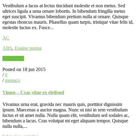
Vestibulum a lacus at lectus tincidunt molestie et non metus. Sed
ultrices ligula a urna ornare lobortis. In bibendum fringilla metus
eget suscipit. Vivamus bibendum pretium nulla at ornare. Quisque
egestas rhoncus mauris. Phasellus quam turpis, tristique vitae felis id,
molestie luctus ex. Fusce...
AC
ABS
,
Engine tuning
Read More
Posted on 18 jun 2015
/
0
/
monaco
Vimeo – Cras vitae ex eleifend
Vivamus urna erat, gravida nec mauris quis, porttitor dignissim
ipsum. Maecenas a auctor magna. Nunc ut nisi in sem vestibulum
luctus et sit amet nulla. Nulla quam elit, vestibulum sed sodales ac,
bibendum a lacus. Cras volutpat mi eget aliquam tempor. Quisque
nulla nulla,...