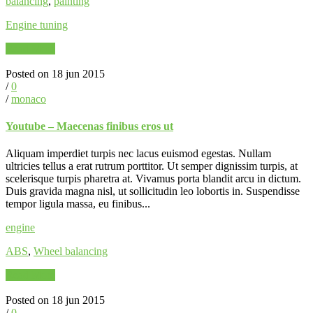
balancing
,
painting
Engine tuning
Read More
Posted on 18 jun 2015
/
0
/
monaco
Youtube – Maecenas finibus eros ut
Aliquam imperdiet turpis nec lacus euismod egestas. Nullam
ultricies tellus a erat rutrum porttitor. Ut semper dignissim turpis, at
scelerisque turpis pharetra at. Vivamus porta blandit arcu in dictum.
Duis gravida magna nisl, ut sollicitudin leo lobortis in. Suspendisse
tempor ligula massa, eu finibus...
engine
ABS
,
Wheel balancing
Read More
Posted on 18 jun 2015
/
0