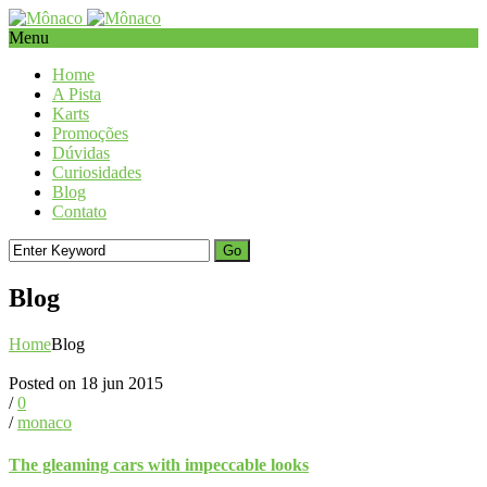
Menu
Home
A Pista
Karts
Promoções
Dúvidas
Curiosidades
Blog
Contato
Blog
Home
Blog
Posted on 18 jun 2015
/
0
/
monaco
The gleaming cars with impeccable looks