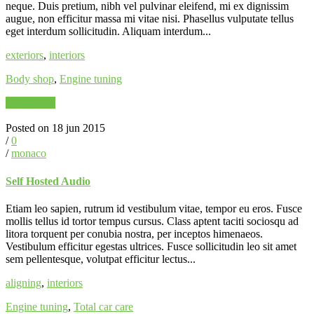
neque. Duis pretium, nibh vel pulvinar eleifend, mi ex dignissim
augue, non efficitur massa mi vitae nisi. Phasellus vulputate tellus
eget interdum sollicitudin. Aliquam interdum...
exteriors
,
interiors
Body shop
,
Engine tuning
Read More
Posted on 18 jun 2015
/
0
/
monaco
Self Hosted Audio
Etiam leo sapien, rutrum id vestibulum vitae, tempor eu eros. Fusce
mollis tellus id tortor tempus cursus. Class aptent taciti sociosqu ad
litora torquent per conubia nostra, per inceptos himenaeos.
Vestibulum efficitur egestas ultrices. Fusce sollicitudin leo sit amet
sem pellentesque, volutpat efficitur lectus...
aligning
,
interiors
Engine tuning
,
Total car care